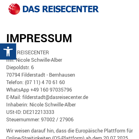
IMPRESSUM
Werkzeugleiste öffnen
DAS REISECENTER
Inh. Nicole Schwille-Alber
Diepoldstr. 6
70794 Filderstadt - Bernhausen
Telefon: (07 11) 4 70 61 60
WhatsApp +49 160 97035796
E-Mail: filderstadt@dasreisecenter.de
Inhaberin: Nicole Schwille-Alber
USt-ID: DE212213333
Steuernummer: 97002 / 27906
Wir weisen darauf hin, dass die Europäische Plattform für
Online-Streitigkeiten (OS-Plattform) ab dem 20.07.2025